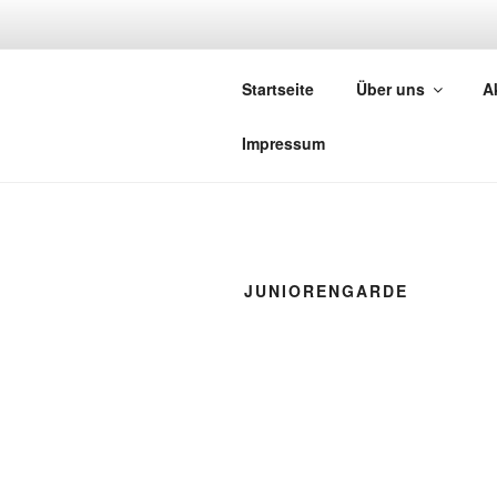
Zum
Inhalt
G
springen
Startseite
Über uns
A
Die Ka
Impressum
JUNIORENGARDE