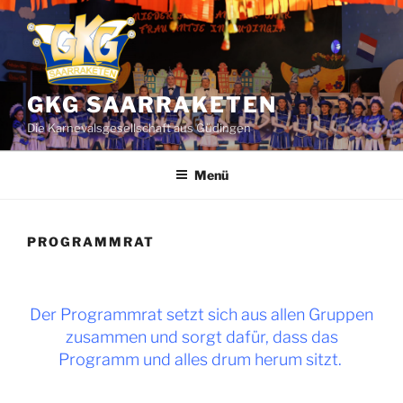
Zum
Inhalt
springen
GKG SAARRAKETEN
Die Karnevalsgesellschaft aus Güdingen
Menü
PROGRAMMRAT
Der Programmrat setzt sich aus allen Gruppen
zusammen und sorgt dafür, dass das
Programm und alles drum herum sitzt.