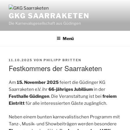
Zum
Inhalt
GKG SAARRAKETEN
springen
Die Karnevalsgesellschaft aus Güdingen
Menü
VERÖFFENTLICHT
11.10.2025
VON
PHILIPP BRITTEN
AM
Festkommers der Saarraketen
Am
15. November 2025
feiert die Güdinger KG
Saarraketen e.V. ihr
66-jähriges Jubiläum
in der
Festhalle Güdingen
. Die Veranstaltung ist bei
freiem
Eintritt
für alle interessierten Gäste zugänglich.
Neben einem bunten karnevalistischen Programm mit
Tanz-, Musik- und Showbeiträgen werden besondere