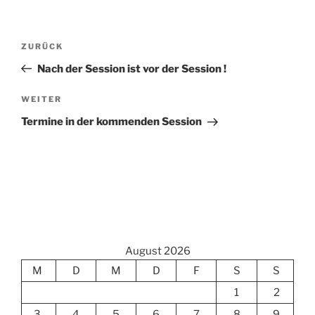
Beitragsnavigation
Vorheriger
ZURÜCK
Beitrag
Nach der Session ist vor der Session !
Nächster
WEITER
Beitrag
Termine in der kommenden Session
August 2026
M
D
M
D
F
S
S
1
2
3
4
5
6
7
8
9